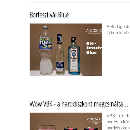
Borfesztivál Blue
A Budapesti 
jó borokkal 
Wow VBK - a harddiszkont megcsinálta...
VBK - ejtsd:
bor és a kól
harddiszkon