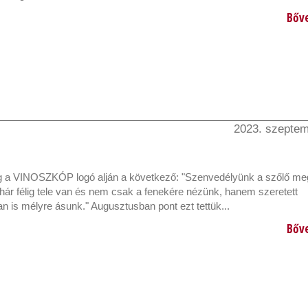
Bőv
2023. szeptem
g a VINOSZKÓP logó alján a következő: "Szenvedélyünk a szőlő meg
hár félig tele van és nem csak a fenekére nézünk, hanem szeretett
 is mélyre ásunk." Augusztusban pont ezt tettük...
Bőv