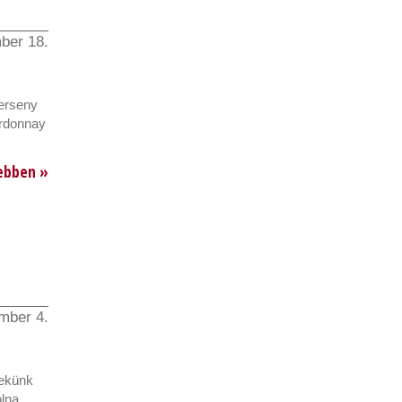
ber 18.
erseny
ardonnay
ebben »
mber 4.
Nekünk
lna