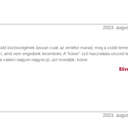
2023. augus
zsidó közösségének lassan csak az emléke marad, meg a zsidó temet
, amit nem engedünk lerombolni. A "kóser" szó használata viszont t
Ha valami nagyon nagyon jó, azt mondják: kóser.
Bőv
2023. augus