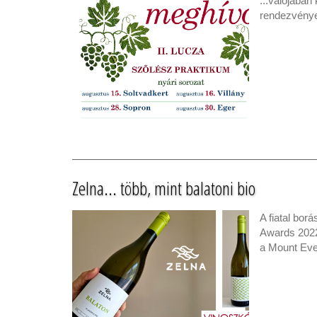
...valójában
rendezvényei
Zelna... több, mint balatoni bio
A fiatal bor
Awards 2022
a Mount Eve