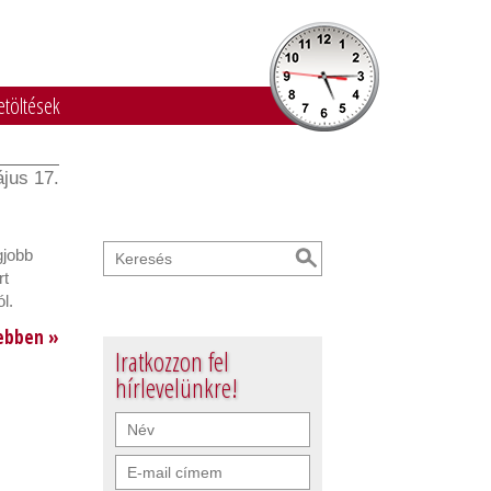
etöltések
jus 17.
gjobb
rt
l.
ebben »
Iratkozzon fel
hírlevelünkre!