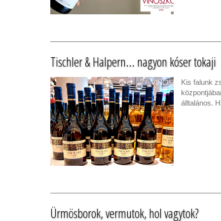
Tischler & Halpern... nagyon kóser tokaji
Kis falunk 
központjában
álltalános. 
Ürmösborok, vermutok, hol vagytok?