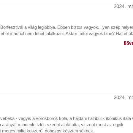
2024. má
Borfesztivál a világ legjobbja. Ebben biztos vagyok. Ilyen szép helyen
sehol máshol nem lehet találkozni. Akkor mitől vagyok blue? Hát ettől:
Bőv
2024. má
 vébéká - vagyis a vörösboros kóla, a hajdani házibulik ikonikus itala v
a arányát mindenki ízlés szerint alakította, viszont most az egyik
t megcsinálta koszerű, dobozos készterméknek.