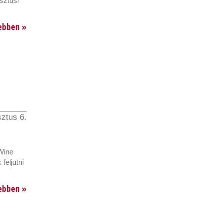
sztusi
ebben »
ztus 6.
 Wine
feljutni
ebben »