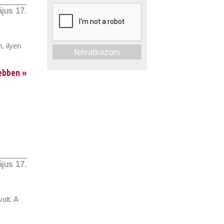
jus 17.
, ilyen
ebben »
jus 17.
olt. A