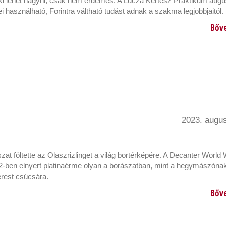
 ki lehet hagyni, csak nem érdemes. A Lucza Kertész Praktikum augu
 használható, Forintra váltható tudást adnak a szakma legjobbjaitól.
Bőv
2023. augus
ászat föltette az Olaszrizlinget a világ bortérképére. A Decanter World
-ben elnyert platinaérme olyan a borászatban, mint a hegymászónak 
rest csúcsára.
Bőv