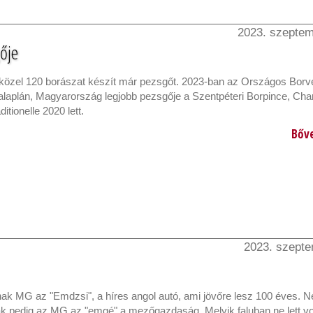
2023. szeptem
gője
özel 120 borászat készít már pezsgőt. 2023-ban az Országos Borv
laplán, Magyarország legjobb pezsgője a Szentpéteri Borpince, Ch
itionelle 2020 lett.
Bőv
2023. szepte
nak MG az "Emdzsi", a híres angol autó, ami jövőre lesz 100 éves. 
 pedig az MG az "emgé" a mezőgazdaság. Melyik faluban ne lett vo