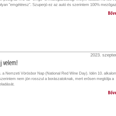
-olyan "emgétéesz". Szuperjó ez az autó és szerintem 100% mezőga
Bőv
2023. szepte
j velem!
. a Nemzeti Vörösbor Nap (National Red Wine Day). Idén 10. alkal
 szerintem nem jön rosszul a borászatoknak, mert erősen megtólja a
eladását.
Bőv