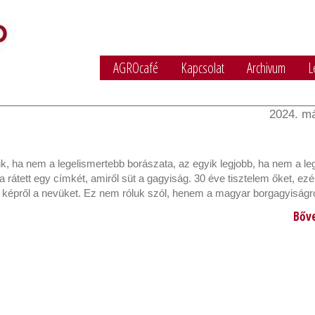
AGROcafé
Kapcsolat
Archivum
L
2024. má
, ha nem a legelismertebb borászata, az egyik legjobb, ha nem a le
 rátett egy címkét, amiről süt a gagyiság. 30 éve tisztelem őket, ezé
 képről a nevüket. Ez nem róluk szól, henem a magyar borgagyiságró
Bőv