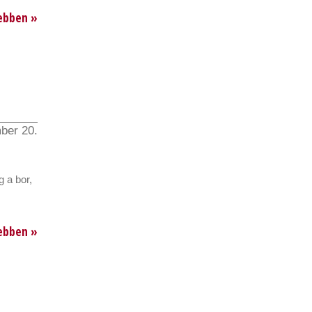
ebben »
ber 20.
 a bor,
ebben »