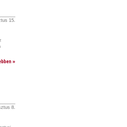
tus 15.
z
a
ebben »
ztus 8.