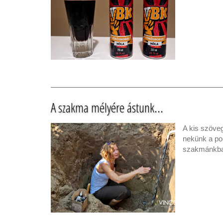
A szakma mélyére ástunk...
A kis szöve
nekünk a po
szakmánkban