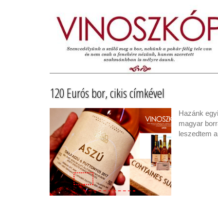
120 Eurós bor, cikis címkével
Hazánk egyik
magyar borra
leszedtem a