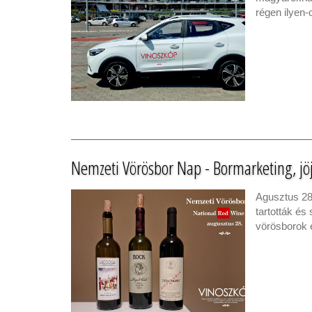
régen ilyen
Nemzeti Vörösbor Nap - Bormarketing, jöj
Agusztus 28
tartották és
vörösborok 