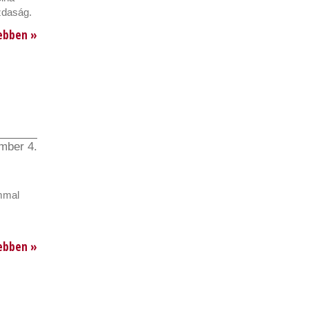
zdaság.
ebben »
mber 4.
ommal
ebben »