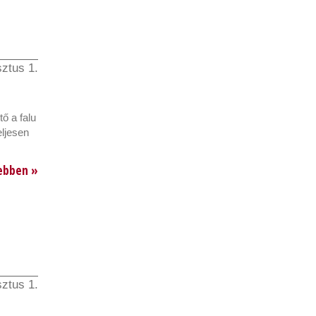
ztus 1.
ő a falu
eljesen
ebben »
ztus 1.