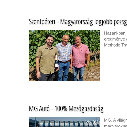
Szentpéteri - Magyarország legjobb pezs
Hazánkban k
eredménye a
Methode Trad
MG Autó - 100% Mezőgazdaság
MG. A világ
magyaroknak