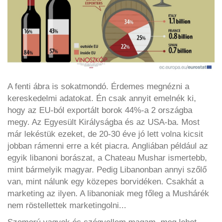
A fenti ábra is sokatmondó. Érdemes megnézni a
kereskedelmi adatokat. Én csak annyit emelnék ki,
hogy az EU-ból exportált borok 44%-a 2 országba
megy. Az Egyesült Királyságba és az USA-ba. Most
már lekéstük ezeket, de 20-30 éve jó lett volna kicsit
jobban rámenni erre a két piacra. Angliában például az
egyik libanoni borászat, a Chateau Mushar ismertebb,
mint bármelyik magyar. Pedig Libanonban annyi szőlő
van, mint nálunk egy közepes borvidéken. Csakhát a
marketing az ilyen. A libanoniak meg főleg a Mushárék
nem röstellettek marketingolni...
Szomorú vagyok és szégyellem magam, meg lehet,