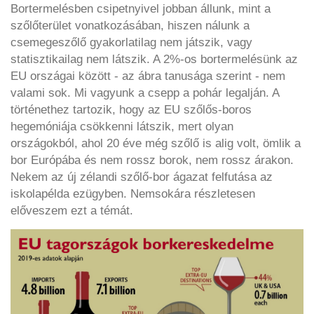
Bortermelésben csipetnyivel jobban állunk, mint a
szőlőterület vonatkozásában, hiszen nálunk a
csemegeszőlő gyakorlatilag nem játszik, vagy
statisztikailag nem látszik. A 2%-os bortermelésünk az
EU országai között - az ábra tanusága szerint - nem
valami sok. Mi vagyunk a csepp a pohár legalján. A
történethez tartozik, hogy az EU szőlős-boros
hegemóniája csökkenni látszik, mert olyan
országokból, ahol 20 éve még szőlő is alig volt, ömlik a
bor Európába és nem rossz borok, nem rossz árakon.
Nekem az új zélandi szőlő-bor ágazat felfutása az
iskolapélda ezügyben. Nemsokára részletesen
előveszem ezt a témát.