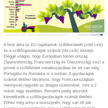
A fenti ábra az EU tagállamok szőlőterületét (zöld csík)
és a szőlősgazdaságok számát (lila csík) mutatja.
Eléggé világos, hogy Európában három ország
(Spanyolország, Franciaország és Olaszország) viszi a
prímet a szőlőfelület vonatkozásában és ott van még
Portugália és Romániai is a sorban. A gazdaságok
számát illetően látványos, hogy Franciaországban
mennyivel nagyobb az átlagos üzemméret, mint a 2
másik nagy esetében. Románia pedig abszolút
kiemelkedik a szőlősgazdaságok számát illetően.
Ehhez még annyi a slusszpoén, hogy van ott pár