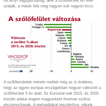
tucatnyi nagygazdaság, akik a szőlőterület kb felét
uralják, a másik fele meg nagyon sok nagyon kicsi.
A szőlőterületek mérete mellett még az is érdekes,
hogy az egyes európai országokban hogyan változott a
szőlőterület 5 év alatt. Az Eurostat-nak 2015. és 2020.
közötti adatai engem magyarként finoman szólva
elszomorítanak. A portugálokat leszámítva, nálunk