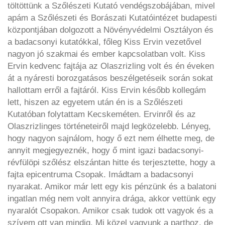
töltöttünk a Szőlészeti Kutató vendégszobájában, mivel
apám a Szőlészeti és Borászati Kutatóintézet budapesti
központjában dolgozott a Növényvédelmi Osztályon és
a badacsonyi kutatókkal, főleg Kiss Ervin vezetővel
nagyon jó szakmai és ember kapcsolatban volt. Kiss
Ervin kedvenc fajtája az Olaszrizling volt és én éveken
át a nyáresti borozgatásos beszélgetéseik során sokat
hallottam erről a fajtáról. Kiss Ervin később kollegám
lett, hiszen az egyetem után én is a Szőlészeti
Kutatóban folytattam Kecskeméten. Ervinről és az
Olaszrizlinges történeteiről majd legközelebb. Lényeg,
hogy nagyon sajnálom, hogy ő ezt nem élhette meg, de
annyit megjegyeznék, hogy ő mint igazi badacsonyi-
révfülöpi szőlész elszántan hitte és terjesztette, hogy a
fajta epicentruma Csopak. Imádtam a badacsonyi
nyarakat. Amikor már lett egy kis pénzünk és a balatoni
ingatlan még nem volt annyira drága, akkor vettünk egy
nyaralót Csopakon. Amikor csak tudok ott vagyok és a
szívem ott van mindig. Mi közel vagyunk a parthoz, de