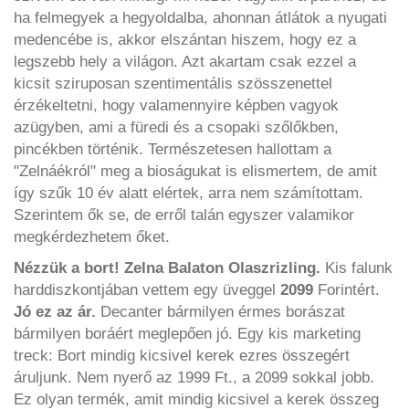
ha felmegyek a hegyoldalba, ahonnan átlátok a nyugati
medencébe is, akkor elszántan hiszem, hogy ez a
legszebb hely a világon. Azt akartam csak ezzel a
kicsit sziruposan szentimentális szösszenettel
érzékeltetni, hogy valamennyire képben vagyok
azügyben, ami a füredi és a csopaki szőlőkben,
pincékben történik. Természetesen hallottam a
"Zelnáékról" meg a bioságukat is elismertem, de amit
így szűk 10 év alatt elértek, arra nem számítottam.
Szerintem ők se, de erről talán egyszer valamikor
megkérdezhetem őket.
Nézzük a bort! Zelna Balaton Olaszrizling.
Kis falunk
harddiszkontjában vettem egy üveggel
2099
Forintért.
Jó ez az ár.
Decanter bármilyen érmes borászat
bármilyen boráért meglepően jó. Egy kis marketing
treck: Bort mindig kicsivel kerek ezres összegért
áruljunk. Nem nyerő az 1999 Ft., a 2099 sokkal jobb.
Ez olyan termék, amit mindig kicsivel a kerek összeg