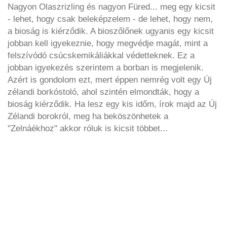
Nagyon Olaszrizling és nagyon Füred... meg egy kicsit
- lehet, hogy csak beleképzelem - de lehet, hogy nem,
a bioság is kiérződik. A bioszőlőnek ugyanis egy kicsit
jobban kell igyekeznie, hogy megvédje magát, mint a
felszívódó csúcskemikáliákkal védetteknek. Ez a
jobban igyekezés szerintem a borban is megjelenik.
Azért is gondolom ezt, mert éppen nemrég volt egy Új
zélandi borkóstoló, ahol szintén elmondták, hogy a
bioság kiérződik. Ha lesz egy kis időm, írok majd az Új
Zélandi borokról, meg ha beköszönhetek a
"Zelnáékhoz" akkor róluk is kicsit többet...