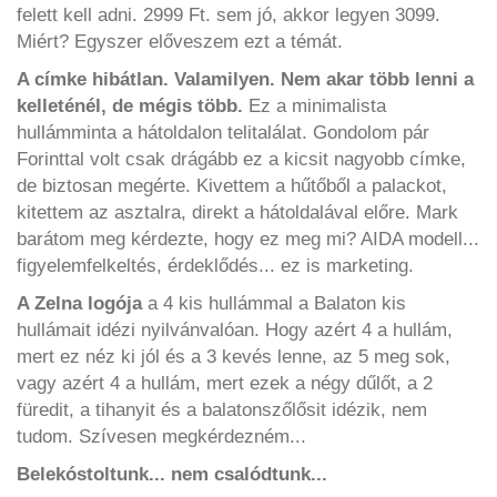
felett kell adni. 2999 Ft. sem jó, akkor legyen 3099.
Miért? Egyszer előveszem ezt a témát.
A címke hibátlan. Valamilyen. Nem akar több lenni a
kelleténél, de mégis több.
Ez a minimalista
hullámminta a hátoldalon telitalálat. Gondolom pár
Forinttal volt csak drágább ez a kicsit nagyobb címke,
de biztosan megérte. Kivettem a hűtőből a palackot,
kitettem az asztalra, direkt a hátoldalával előre. Mark
barátom meg kérdezte, hogy ez meg mi? AIDA modell...
figyelemfelkeltés, érdeklődés... ez is marketing.
A Zelna logója
a 4 kis hullámmal a Balaton kis
hullámait idézi nyilvánvalóan. Hogy azért 4 a hullám,
mert ez néz ki jól és a 3 kevés lenne, az 5 meg sok,
vagy azért 4 a hullám, mert ezek a négy dűlőt, a 2
füredit, a tihanyit és a balatonszőlősit idézik, nem
tudom. Szívesen megkérdezném...
Belekóstoltunk... nem csalódtunk...