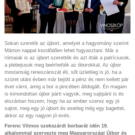
Sokan szeretik az újbort, amelyet a hagyomány szerint
Márton nappal kezdődően lehet fogyasztani. Már a
rómaiak is az újbort szerették és azt itták a patríciusok,
a plebejusok meg beérhették az óborokkal. Az újbor
mostanság reneszánszát éli, sőt üzletileg is jó, ha a
szüret utáni évben már bejött a pénz és nem kellett pár
évet várni, amig a bor a pincében álldogált. Én magam
is kimondottan újbor párti vagyok, meg sajtpárti is és
elszántan hiszem, hogy ha az ember szerez egy jó
sajtot, meg egy jó újbort és esetleg még egy bagettet,
akkor az egy nagyon jó evés.
Ferenc Vilmos szekszárdi borbarát idén 19.
alkalommal szervezte meg Magyarországi Újbor és