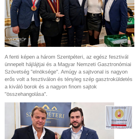
A fenti képen a három Szentpéteri, az egész fesztivál
ünnepelt hájlájtjai és a Magyar Nemzeti Gasztronómiai
Szövetség "elnöksége". Amúgy a sajtvonal is nagyon
erős volt a fesztiválon és tényleg szép gasztroküldetés
a kiváló borok és a nagyon finom sajtok
"összehangolása".