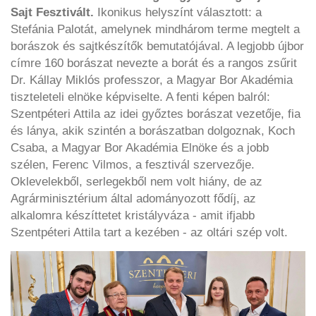
Sajt Fesztivált.
Ikonikus helyszínt választott: a
Stefánia Palotát, amelynek mindhárom terme megtelt a
borászok és sajtkészítők bemutatójával. A legjobb újbor
címre 160 borászat nevezte a borát és a rangos zsűrit
Dr. Kállay Miklós professzor, a Magyar Bor Akadémia
tiszteleteli elnöke képviselte. A fenti képen balról:
Szentpéteri Attila az idei győztes borászat vezetője, fia
és lánya, akik szintén a borászatban dolgoznak, Koch
Csaba, a Magyar Bor Akadémia Elnöke és a jobb
szélen, Ferenc Vilmos, a fesztivál szervezője.
Oklevelekből, serlegekből nem volt hiány, de az
Agrárminisztérium által adományozott fődíj, az
alkalomra készíttetet kristályváza - amit ifjabb
Szentpéteri Attila tart a kezében - az oltári szép volt.