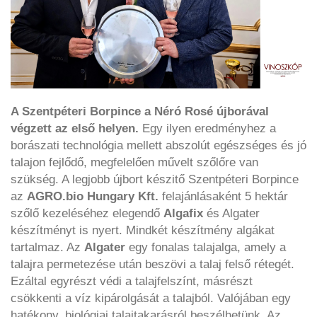
A Szentpéteri Borpince a Néró Rosé újborával
végzett az első helyen.
Egy ilyen eredményhez a
borászati technológia mellett abszolút egészséges és jó
talajon fejlődő, megfelelően művelt szőlőre van
szükség. A legjobb újbort készitő Szentpéteri Borpince
az
AGRO.bio Hungary Kft.
felajánlásaként 5 hektár
szőlő kezeléséhez elegendő
Algafix
és Algater
készítményt is nyert. Mindkét készítmény algákat
tartalmaz. Az
Algater
egy fonalas talajalga, amely a
talajra permetezése után beszövi a talaj felső rétegét.
Ezáltal egyrészt védi a talajfelszínt, másrészt
csökkenti a víz kipárolgását a talajból. Valójában egy
hatékony, biológiai talajtakarásról beszélhetünk. Az