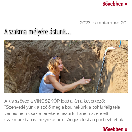
Bővebben »
2023. szeptember 20.
A szakma mélyére ástunk...
A kis szöveg a VINOSZKÓP logó alján a következő:
"Szenvedélyünk a szőlő meg a bor, nekünk a pohár félig tele
van és nem csak a fenekére nézünk, hanem szeretett
szakmánkban is mélyre ásunk." Augusztusban pont ezt tettük...
Bővebben »