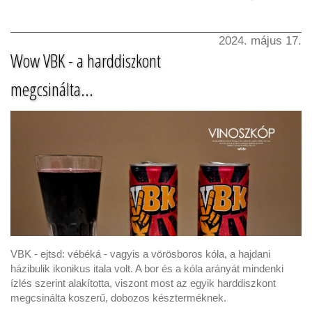
2024. május 17.
Wow VBK - a harddiszkont
megcsinálta...
VBK - ejtsd: vébéká - vagyis a vörösboros kóla, a hajdani
házibulik ikonikus itala volt. A bor és a kóla arányát mindenki
ízlés szerint alakította, viszont most az egyik harddiszkont
megcsinálta koszerű, dobozos készterméknek.