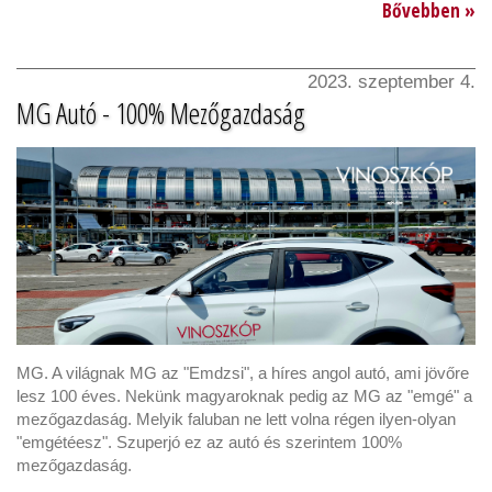
Bővebben »
2023. szeptember 4.
MG Autó - 100% Mezőgazdaság
MG. A világnak MG az "Emdzsi", a híres angol autó, ami jövőre
lesz 100 éves. Nekünk magyaroknak pedig az MG az "emgé" a
mezőgazdaság. Melyik faluban ne lett volna régen ilyen-olyan
"emgétéesz". Szuperjó ez az autó és szerintem 100%
mezőgazdaság.