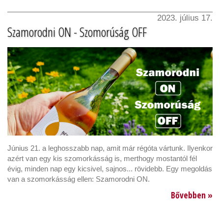
2023. július 17.
Szamorodni ON - Szomorúság OFF
Június 21. a leghosszabb nap, amit már régóta vártunk. Ilyenkor
azért van egy kis szomorkásság is, merthogy mostantól fél
évig, minden nap egy kicsivel, sajnos... rövidebb. Egy megoldás
van a szomorkásság ellen: Szamorodni ON.
Bővebben »