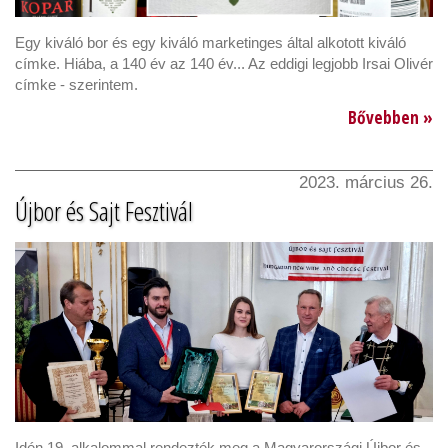
Egy kiváló bor és egy kiváló marketinges által alkotott kiváló
címke. Hiába, a 140 év az 140 év... Az eddigi legjobb Irsai Olivér
címke - szerintem.
Bővebben »
2023. március 26.
Újbor és Sajt Fesztivál
Idén 19. alkalommal rendezték meg a Magyarországi Újbor és