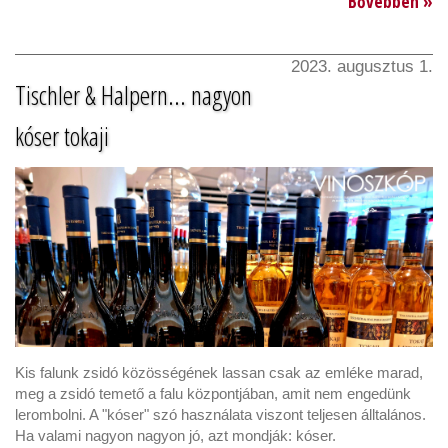
Bővebben »
2023. augusztus 1.
Tischler & Halpern... nagyon
kóser tokaji
Kis falunk zsidó közösségének lassan csak az emléke marad,
meg a zsidó temető a falu központjában, amit nem engedünk
lerombolni. A "kóser" szó használata viszont teljesen álltalános.
Ha valami nagyon nagyon jó, azt mondják: kóser.