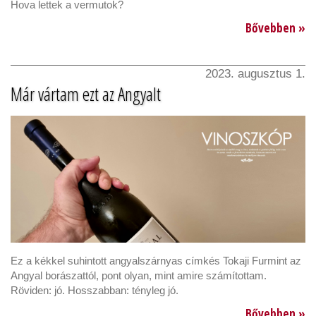
Hova lettek a vermutok?
Bővebben »
2023. augusztus 1.
Már vártam ezt az Angyalt
Ez a kékkel suhintott angyalszárnyas címkés Tokaji Furmint az
Angyal borászattól, pont olyan, mint amire számítottam.
Röviden: jó. Hosszabban: tényleg jó.
Bővebben »