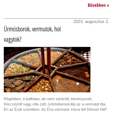
Bővebben »
2023. augusztus 1.
Ürmösborok, vermutok, hol
vagytok?
Régebben, a bulikban, aki nem sörözött, töményezett,
fröccsözött vagy vbk-zott, (vörösboroskóla) az a vermutot itta.
Én az Évát szerettem. Az Éva vermutot. Hova lett Démon Hill?