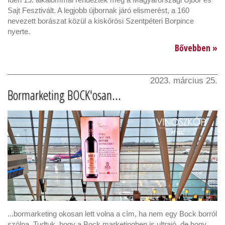
Sajt Fesztivált. A legjobb újbornak járó elismerést, a 160
nevezett borászat közül a kiskőrösi Szentpéteri Borpince
nyerte.
Bővebben »
2023. március 25.
Bormarketing BOCK'osan...
...bormarketing okosan lett volna a cím, ha nem egy Bock borról
szólna. Tudtuk, hogy a Bock marketingben is ultrajó, de hogy