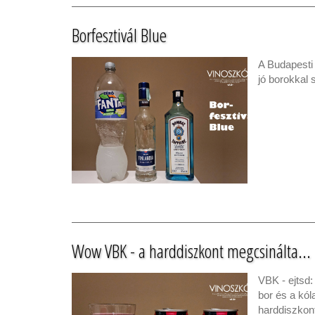
Borfesztivál Blue
A Budapesti 
jó borokkal 
Wow VBK - a harddiszkont megcsinálta...
VBK - ejtsd:
bor és a kól
harddiszkon