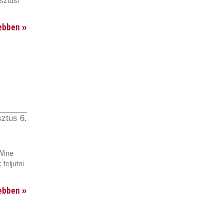
sztusi
ebben »
ztus 6.
 Wine
feljutni
ebben »