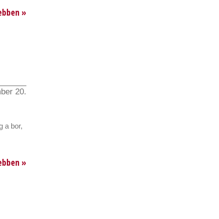
ebben »
ber 20.
 a bor,
ebben »