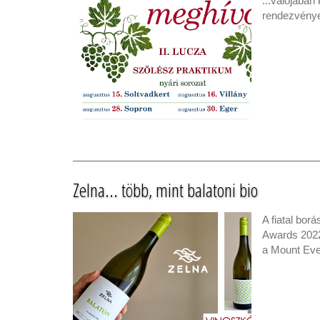
...valójában
rendezvényei
Zelna... több, mint balatoni bio
A fiatal bor
Awards 2022
a Mount Eve