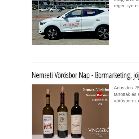
régen ilyen
Nemzeti Vörösbor Nap - Bormarketing, jöj
Agusztus 28
tartották és
vörösborok 