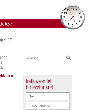
etöltések
jus 17.
gjobb
rt
l.
ebben »
Iratkozzon fel
hírlevelünkre!