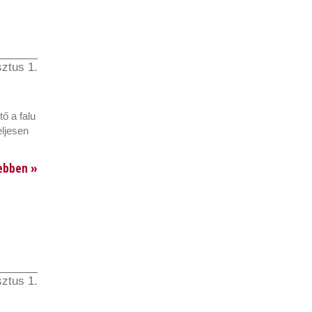
ztus 1.
ő a falu
eljesen
ebben »
ztus 1.