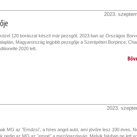
2023. szeptem
gője
özel 120 borászat készít már pezsgőt. 2023-ban az Országos Borv
laplán, Magyarország legjobb pezsgője a Szentpéteri Borpince, Ch
itionelle 2020 lett.
Bőv
2023. szepte
nak MG az "Emdzsi", a híres angol autó, ami jövőre lesz 100 éves. 
 pedig az MG az "emgé" a mezőgazdaság. Melyik faluban ne lett vo