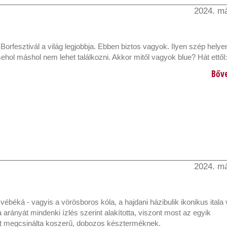
2024. má
Borfesztivál a világ legjobbja. Ebben biztos vagyok. Ilyen szép helyen
sehol máshol nem lehet találkozni. Akkor mitől vagyok blue? Hát ettől:
Bőv
2024. má
 vébéká - vagyis a vörösboros kóla, a hajdani házibulik ikonikus itala v
a arányát mindenki ízlés szerint alakította, viszont most az egyik
t megcsinálta koszerű, dobozos készterméknek.