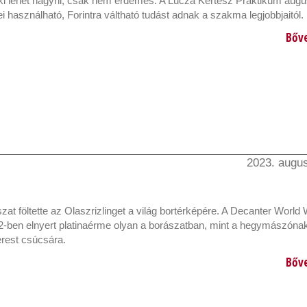
 ki lehet hagyni, csak nem érdemes. A Lucza Kertész Praktikum augu
 használható, Forintra váltható tudást adnak a szakma legjobbjaitól.
Bőv
2023. augus
ászat föltette az Olaszrizlinget a világ bortérképére. A Decanter World
-ben elnyert platinaérme olyan a borászatban, mint a hegymászónak 
rest csúcsára.
Bőv