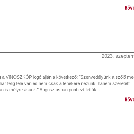
Bőv
2023. szeptem
g a VINOSZKÓP logó alján a következő: "Szenvedélyünk a szőlő meg
hár félig tele van és nem csak a fenekére nézünk, hanem szeretett
 is mélyre ásunk." Augusztusban pont ezt tettük...
Bőv