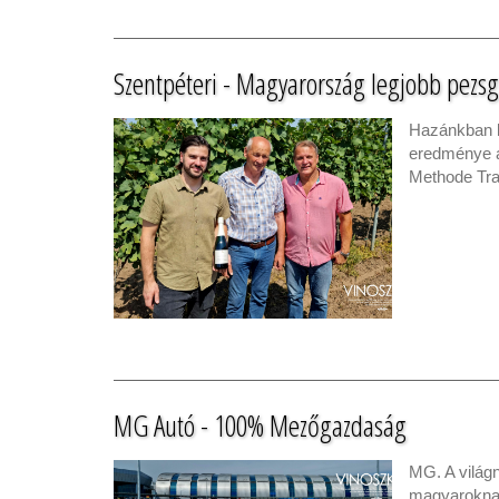
Szentpéteri - Magyarország legjobb pezs
Hazánkban k
eredménye a
Methode Trad
MG Autó - 100% Mezőgazdaság
MG. A világ
magyaroknak