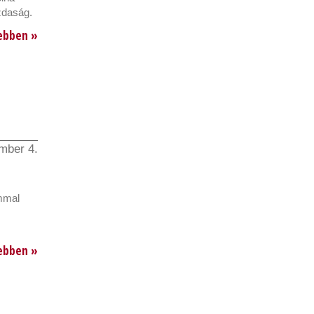
zdaság.
ebben »
mber 4.
ommal
ebben »