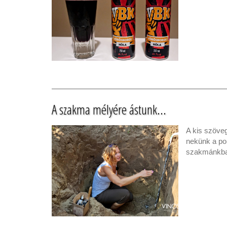
A szakma mélyére ástunk...
A kis szöve
nekünk a po
szakmánkban