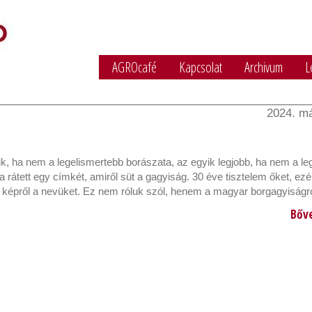
AGROcafé
Kapcsolat
Archivum
L
2024. má
, ha nem a legelismertebb borászata, az egyik legjobb, ha nem a le
 rátett egy címkét, amiről süt a gagyiság. 30 éve tisztelem őket, ezé
 képről a nevüket. Ez nem róluk szól, henem a magyar borgagyiságró
Bőv