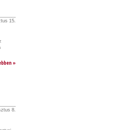
tus 15.
z
a
ebben »
ztus 8.