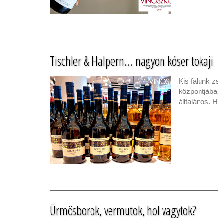
Tischler & Halpern... nagyon kóser tokaji
Kis falunk 
központjában
álltalános. 
Ürmösborok, vermutok, hol vagytok?