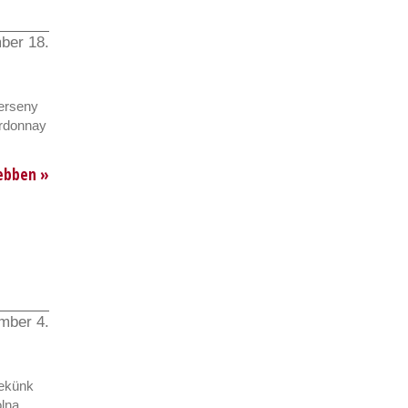
ber 18.
erseny
ardonnay
ebben »
mber 4.
Nekünk
lna