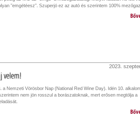
-olyan "emgétéesz". Szuperjó ez az autó és szerintem 100% mezőga
Bőv
2023. szepte
j velem!
. a Nemzeti Vörösbor Nap (National Red Wine Day). Idén 10. alkal
 szerintem nem jön rosszul a borászatoknak, mert erősen megtólja a
eladását.
Bőv