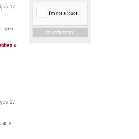
jus 17.
, ilyen
ebben »
jus 17.
olt. A