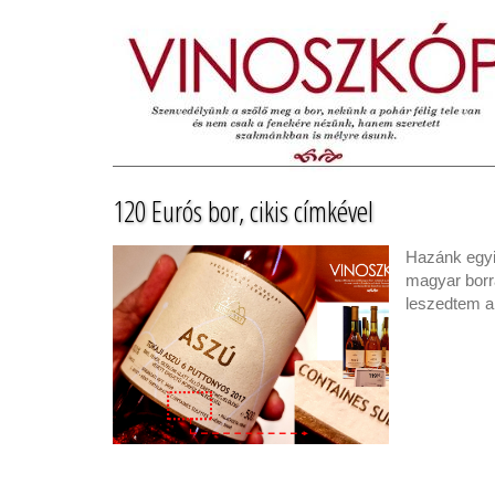
120 Eurós bor, cikis címkével
Hazánk egyik
magyar borra
leszedtem a