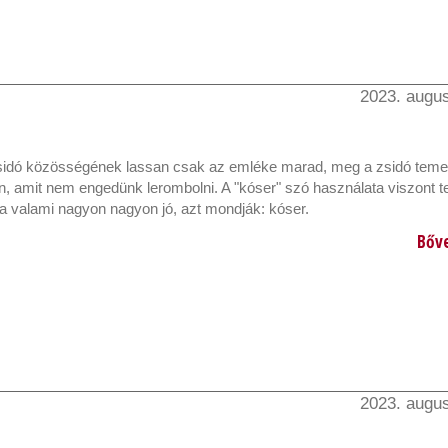
2023. augus
zsidó közösségének lassan csak az emléke marad, meg a zsidó temet
, amit nem engedünk lerombolni. A "kóser" szó használata viszont t
Ha valami nagyon nagyon jó, azt mondják: kóser.
Bőv
2023. augus