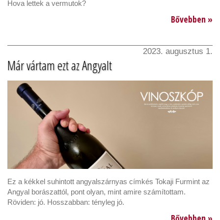
Hova lettek a vermutok?
Bővebben »
2023. augusztus 1.
Már vártam ezt az Angyalt
Ez a kékkel suhintott angyalszárnyas címkés Tokaji Furmint az
Angyal borászattól, pont olyan, mint amire számítottam.
Röviden: jó. Hosszabban: tényleg jó.
Bővebben »