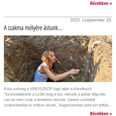
Bővebben »
2023. szeptember 20.
A szakma mélyére ástunk...
A kis szöveg a VINOSZKÓP logó alján a következő:
"Szenvedélyünk a szőlő meg a bor, nekünk a pohár félig tele
van és nem csak a fenekére nézünk, hanem szeretett
szakmánkban is mélyre ásunk." Augusztusban pont ezt tettük...
Bővebben »