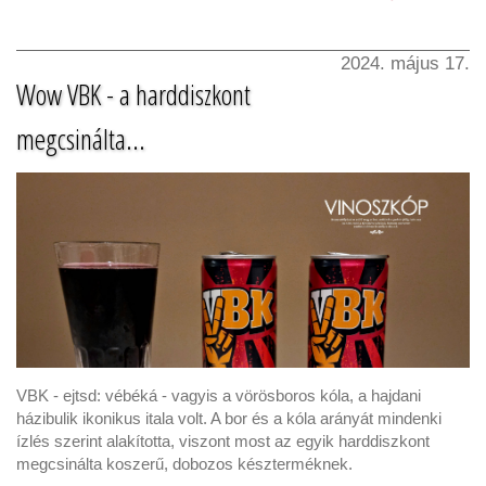
2024. május 17.
Wow VBK - a harddiszkont
megcsinálta...
VBK - ejtsd: vébéká - vagyis a vörösboros kóla, a hajdani
házibulik ikonikus itala volt. A bor és a kóla arányát mindenki
ízlés szerint alakította, viszont most az egyik harddiszkont
megcsinálta koszerű, dobozos készterméknek.