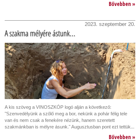
Bővebben »
2023. szeptember 20.
A szakma mélyére ástunk...
A kis szöveg a VINOSZKÓP logó alján a következő:
"Szenvedélyünk a szőlő meg a bor, nekünk a pohár félig tele
van és nem csak a fenekére nézünk, hanem szeretett
szakmánkban is mélyre ásunk." Augusztusban pont ezt tettük...
Bővebben »