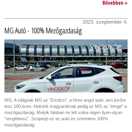
Bővebben »
2023. szeptember 4.
MG Autó - 100% Mezőgazdaság
MG. A világnak MG az "Emdzsi", a híres angol autó, ami jövőre
lesz 100 éves. Nekünk magyaroknak pedig az MG az "emgé" a
mezőgazdaság. Melyik faluban ne lett volna régen ilyen-olyan
"emgétéesz". Szuperjó ez az autó és szerintem 100%
mezőgazdaság.