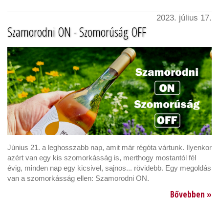
2023. július 17.
Szamorodni ON - Szomorúság OFF
Június 21. a leghosszabb nap, amit már régóta vártunk. Ilyenkor
azért van egy kis szomorkásság is, merthogy mostantól fél
évig, minden nap egy kicsivel, sajnos... rövidebb. Egy megoldás
van a szomorkásság ellen: Szamorodni ON.
Bővebben »