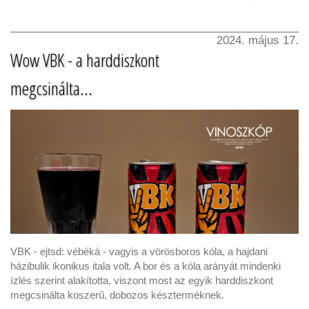
2024. május 17.
Wow VBK - a harddiszkont
megcsinálta...
VBK - ejtsd: vébéká - vagyis a vörösboros kóla, a hajdani
házibulik ikonikus itala volt. A bor és a kóla arányát mindenki
ízlés szerint alakította, viszont most az egyik harddiszkont
megcsinálta koszerű, dobozos készterméknek.