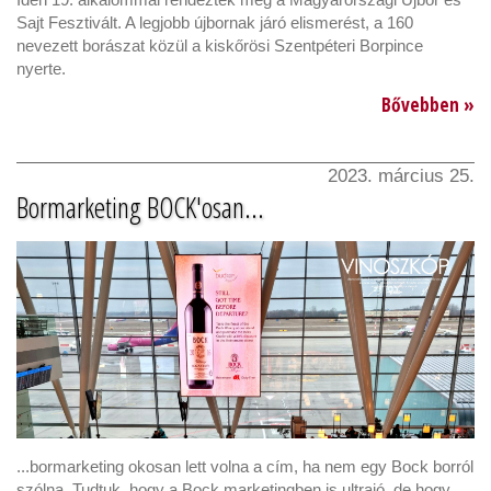
Sajt Fesztivált. A legjobb újbornak járó elismerést, a 160
nevezett borászat közül a kiskőrösi Szentpéteri Borpince
nyerte.
Bővebben »
2023. március 25.
Bormarketing BOCK'osan...
...bormarketing okosan lett volna a cím, ha nem egy Bock borról
szólna. Tudtuk, hogy a Bock marketingben is ultrajó, de hogy