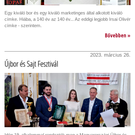
Egy kiváló bor és egy kiváló marketinges által alkotott kiváló
címke. Hiába, a 140 év az 140 év... Az eddigi legjobb Irsai Olivér
címke - szerintem.
Bővebben »
2023. március 26.
Újbor és Sajt Fesztivál
Idén 19. alkalommal rendezték meg a Magyarországi Újbor és