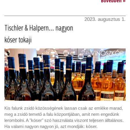
Bővebben »
2023. augusztus 1.
Tischler & Halpern... nagyon
kóser tokaji
Kis falunk zsidó közösségének lassan csak az emléke marad,
meg a zsidó temető a falu központjában, amit nem engedünk
lerombolni. A "kóser" szó használata viszont teljesen álltalános.
Ha valami nagyon nagyon jó, azt mondják: kóser.