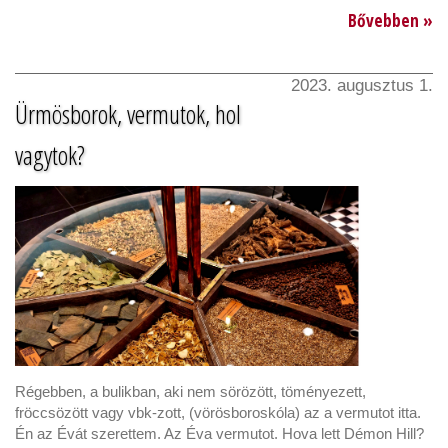
Bővebben »
2023. augusztus 1.
Ürmösborok, vermutok, hol
vagytok?
Régebben, a bulikban, aki nem sörözött, töményezett,
fröccsözött vagy vbk-zott, (vörösboroskóla) az a vermutot itta.
Én az Évát szerettem. Az Éva vermutot. Hova lett Démon Hill?