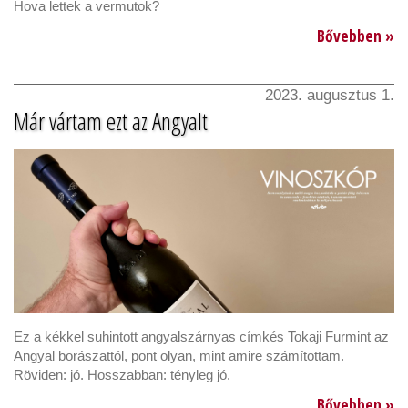
Hova lettek a vermutok?
Bővebben »
2023. augusztus 1.
Már vártam ezt az Angyalt
Ez a kékkel suhintott angyalszárnyas címkés Tokaji Furmint az
Angyal borászattól, pont olyan, mint amire számítottam.
Röviden: jó. Hosszabban: tényleg jó.
Bővebben »