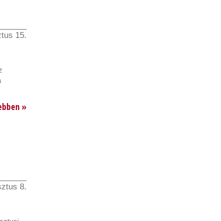
tus 15.
z
a
ebben »
ztus 8.