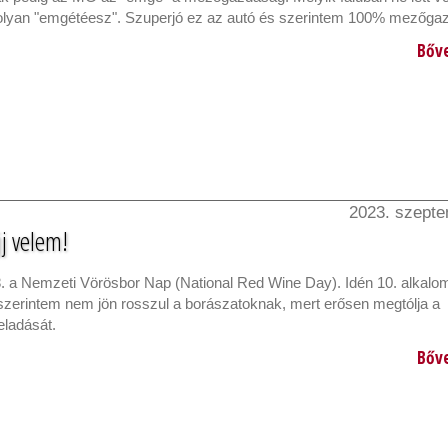
-olyan "emgétéesz". Szuperjó ez az autó és szerintem 100% mezőga
Bőv
2023. szepte
j velem!
. a Nemzeti Vörösbor Nap (National Red Wine Day). Idén 10. alkal
 szerintem nem jön rosszul a borászatoknak, mert erősen megtólja a
eladását.
Bőv