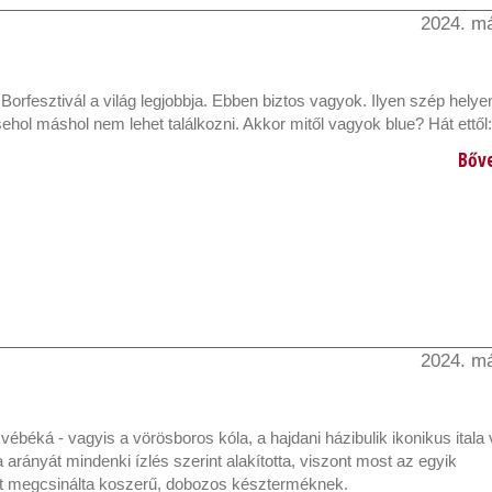
2024. má
Borfesztivál a világ legjobbja. Ebben biztos vagyok. Ilyen szép helyen
sehol máshol nem lehet találkozni. Akkor mitől vagyok blue? Hát ettől:
Bőv
2024. má
 vébéká - vagyis a vörösboros kóla, a hajdani házibulik ikonikus itala v
a arányát mindenki ízlés szerint alakította, viszont most az egyik
t megcsinálta koszerű, dobozos készterméknek.