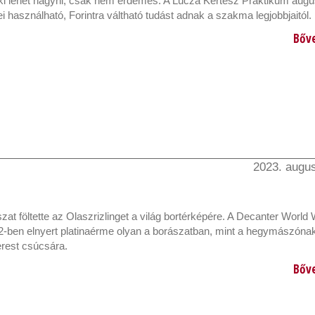
 ki lehet hagyni, csak nem érdemes. A Lucza Kertész Praktikum augu
 használható, Forintra váltható tudást adnak a szakma legjobbjaitól.
Bőv
2023. augus
ászat föltette az Olaszrizlinget a világ bortérképére. A Decanter World
-ben elnyert platinaérme olyan a borászatban, mint a hegymászónak 
rest csúcsára.
Bőv