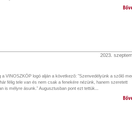
Bőv
2023. szeptem
g a VINOSZKÓP logó alján a következő: "Szenvedélyünk a szőlő meg
hár félig tele van és nem csak a fenekére nézünk, hanem szeretett
 is mélyre ásunk." Augusztusban pont ezt tettük...
Bőv