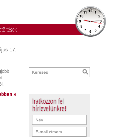
etöltések
jus 17.
gjobb
rt
l.
ebben »
Iratkozzon fel
hírlevelünkre!