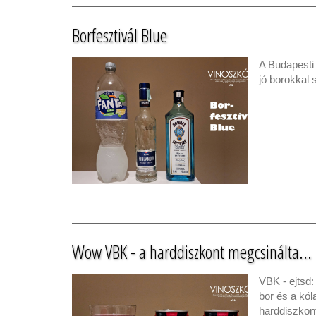
Borfesztivál Blue
A Budapesti 
jó borokkal 
Wow VBK - a harddiszkont megcsinálta...
VBK - ejtsd:
bor és a kól
harddiszkon