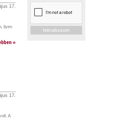
jus 17.
, ilyen
ebben »
jus 17.
olt. A