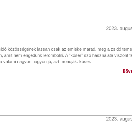
2023. augus
zsidó közösségének lassan csak az emléke marad, meg a zsidó temet
, amit nem engedünk lerombolni. A "kóser" szó használata viszont t
Ha valami nagyon nagyon jó, azt mondják: kóser.
Bőv
2023. augus