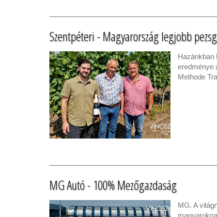
Szentpéteri - Magyarország legjobb pezs
Hazánkban k
eredménye a
Methode Trad
MG Autó - 100% Mezőgazdaság
MG. A világ
magyaroknak