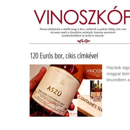
120 Eurós bor, cikis címkével
Hazánk egyik
magyar borra
leszedtem a