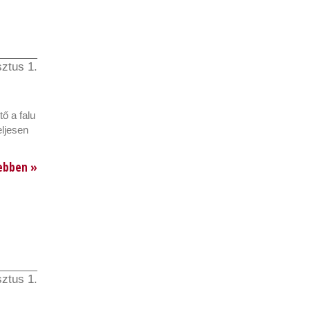
ztus 1.
ő a falu
eljesen
ebben »
ztus 1.