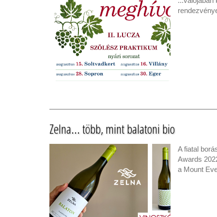
...valójában
rendezvényei
Zelna... több, mint balatoni bio
A fiatal bor
Awards 2022
a Mount Eve