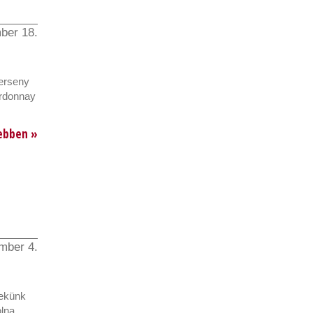
ber 18.
erseny
ardonnay
ebben »
mber 4.
Nekünk
lna