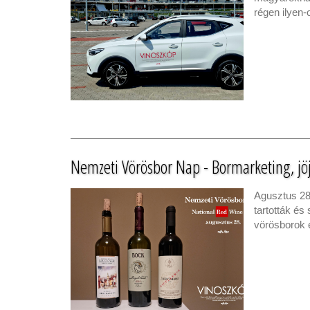
régen ilyen
Nemzeti Vörösbor Nap - Bormarketing, jöj
Agusztus 28
tartották és
vörösborok 