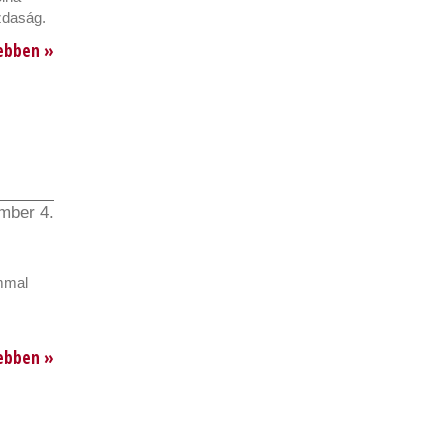
zdaság.
ebben »
mber 4.
ommal
ebben »