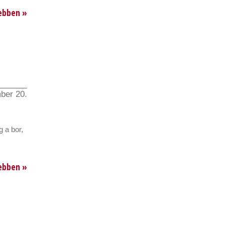
ebben »
ber 20.
 a bor,
ebben »