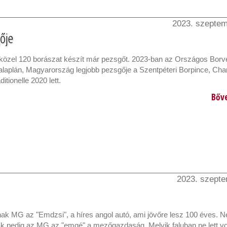
2023. szeptem
gője
özel 120 borászat készít már pezsgőt. 2023-ban az Országos Borv
laplán, Magyarország legjobb pezsgője a Szentpéteri Borpince, Ch
itionelle 2020 lett.
Bőv
2023. szepte
nak MG az "Emdzsi", a híres angol autó, ami jövőre lesz 100 éves. 
 pedig az MG az "emgé" a mezőgazdaság. Melyik faluban ne lett vo