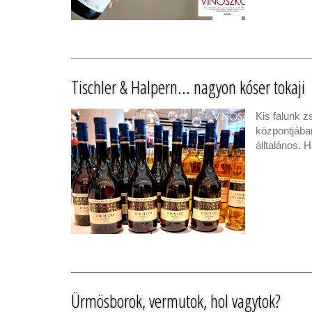
Tischler & Halpern... nagyon kóser tokaji
Kis falunk 
központjában
álltalános. 
Ürmösborok, vermutok, hol vagytok?