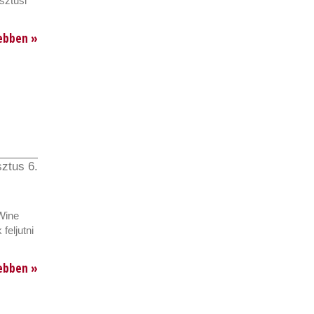
sztusi
ebben »
ztus 6.
 Wine
feljutni
ebben »