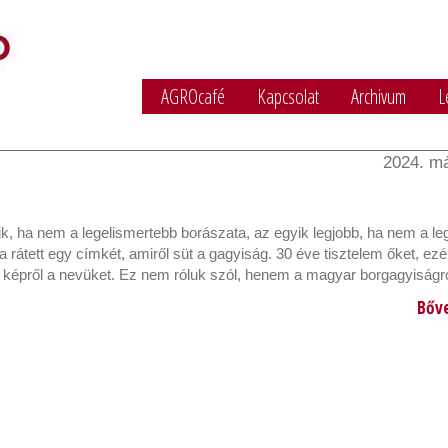
AGROcafé
Kapcsolat
Archivum
L
2024. má
, ha nem a legelismertebb borászata, az egyik legjobb, ha nem a le
 rátett egy címkét, amiről süt a gagyiság. 30 éve tisztelem őket, ezé
 képről a nevüket. Ez nem róluk szól, henem a magyar borgagyiságró
Bőv