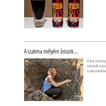
A szakma mélyére ástunk...
A kis szöve
nekünk a po
szakmánkban